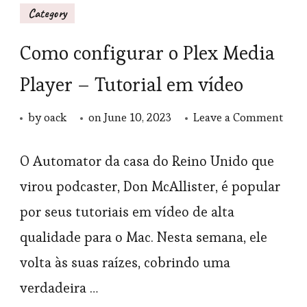
Category
Como configurar o Plex Media
Player – Tutorial em vídeo
on
by
oack
on
June 10, 2023
Leave a Comment
Com
conf
O Automator da casa do Reino Unido que
o
virou podcaster, Don McAllister, é popular
Plex
por seus tutoriais em vídeo de alta
Medi
qualidade para o Mac. Nesta semana, ele
Play
volta às suas raízes, cobrindo uma
–
verdadeira …
Tuto