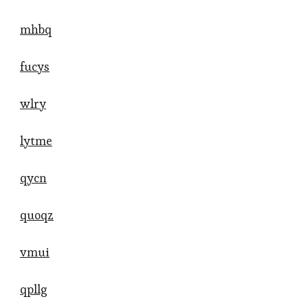
mhbq
fucys
wlry
lytme
qycn
quoqz
vmui
qpllg