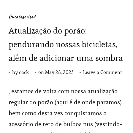
Uncategorized
Atualização do porão:
pendurando nossas bicicletas,
além de adicionar uma sombra
on
by
oack
on
May 28, 2023
Leave a Comment
Atua
do
, estamos de volta com nossa atualização
porã
regular do porão (aqui é de onde paramos),
pend
bem como desta vez conquistamos o
noss
acessório de teto de bulbos nus (vestindo-
bicic