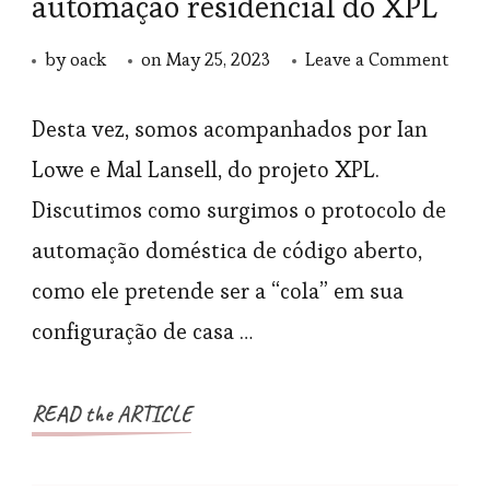
automação residencial do XPL
on
by
oack
on
May 25, 2023
Leave a Comment
AH0
–
Desta vez, somos acompanhados por Ian
O
Lowe e Mal Lansell, do projeto XPL.
prot
Discutimos como surgimos o protocolo de
de
automação doméstica de código aberto,
auto
como ele pretende ser a “cola” em sua
resid
configuração de casa …
do
XPL
READ the ARTICLE