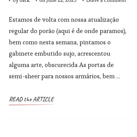
by
oack
on
June 22, 2023
Leave a Comment
Atua
do
Estamos de volta com nossa atualização
porã
regular do porão (aqui é de onde paramos),
Util
bem como nesta semana, pintamos o
o
gabinete embutido sujo, acrescentou
emb
alguma arte, obscurecida As portas de
de
semi-sheer para nossos armários, bem …
pres
para
obsc
READ the ARTICLE
as
port
Rem