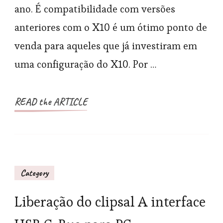
sobre
ano. É compatibilidade com versões
o
anteriores com o X10 é um ótimo ponto de
Reino
venda para aqueles que já investiram em
Unido
uma configuração do X10. Por …
/
Europ
[Atual
READ the ARTICLE
Category
Liberação do clipsal A interface