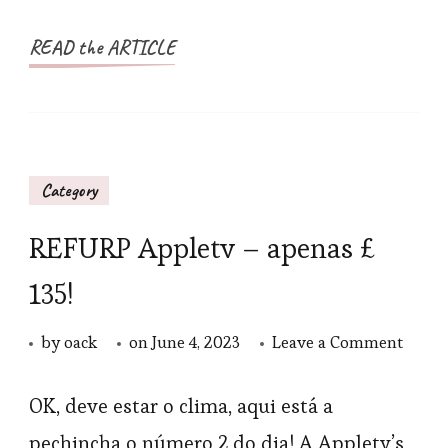
em
víde
READ the ARTICLE
Category
REFURP Appletv – apenas £
135!
on
by
oack
on
June 4, 2023
Leave a Comment
REFU
Apple
OK, deve estar o clima, aqui está a
–
pechincha o número 2 do dia! A Appletv’s