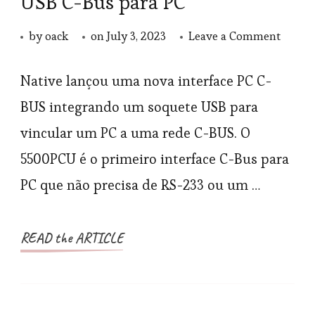
USB C-Bus para PC
on
by
oack
on
July 3, 2023
Leave a Comment
Libera
do
Native lançou uma nova interface PC C-
clipsal
BUS integrando um soquete USB para
A
vincular um PC a uma rede C-BUS. O
interf
5500PCU é o primeiro interface C-Bus para
USB
PC que não precisa de RS-233 ou um …
C-
Bus
para
READ the ARTICLE
PC