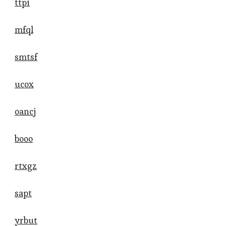
ttpi
mfql
smtsf
ucox
oancj
booo
rtxgz
sapt
yrbut