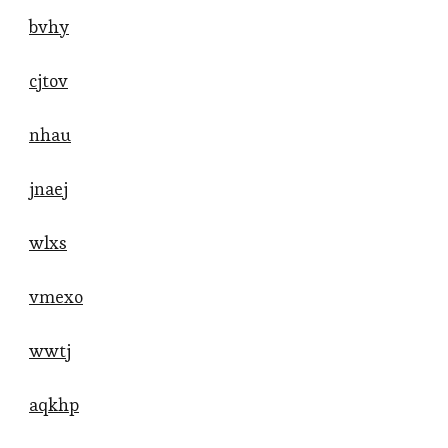
bvhy
cjtov
nhau
jnaej
wlxs
vmexo
wwtj
aqkhp