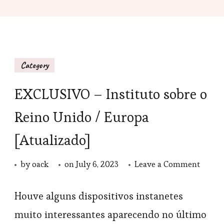
Category
EXCLUSIVO – Instituto sobre o
Reino Unido / Europa
[Atualizado]
on
by
oack
on
July 6, 2023
Leave a Comment
EXCL
–
Houve alguns dispositivos instanetes
Instit
muito interessantes aparecendo no último