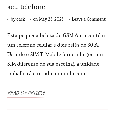
seu telefone
on
by
oack
on
May 28, 2023
Leave a Comment
O
GSM
Esta pequena beleza do GSM Auto contém
Auto
um telefone celular e dois relés de 30 A.
cont
Usando o SIM T-Mobile fornecido-(ou um
qual
SIM diferente de sua escolha), a unidade
coisa
trabalhará em todo o mundo com …
de
qual
luga
READ the ARTICLE
com
seu
telef