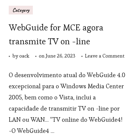
Category
WebGuide for MCE agora
transmite TV on -line
on
by
oack
on
June 26, 2023
Leave a Comment
Web
for
O desenvolvimento atual do WebGuide 4.0
MCE
excepcional para o Windows Media Center
agor
2005, bem como o Vista, inclui a
tran
capacidade de transmitir TV on -line por
TV
LAN ou WAN… “TV online do WebGuide4!
on
-O WebGuide4 …
-