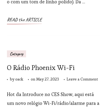
o com um tom de linho polido). Da …
além
de
adic
READ the ARTICLE
uma
somb
Category
O Rádio Phoenix Wi-Fi
on
by
oack
on
May 27, 2023
Leave a Comment
O
Rádi
Hot da Introduce no CES Show, aqui está
Phoe
um novo relógio Wi-Fi/rádio/alarme para a